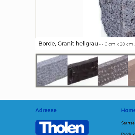
Borde, Granit hellgrau
- - 6 cm x 20 cm 
Adresse
Home
Startse
Produk