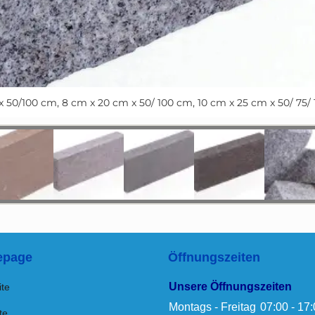
x 50/100 cm, 8 cm x 20 cm x 50/ 100 cm, 10 cm x 25 cm x 50/ 75/
page
Öffnungszeiten
Unsere Öffnungszeiten
ite
Montags - Freitag
07:00 - 17
te