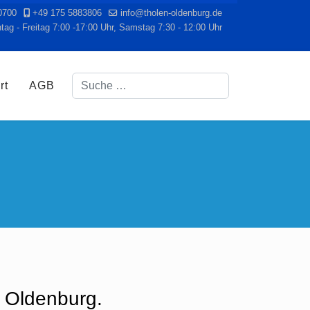
0700
+49 175 5883806
info@tholen-oldenburg.de
ag - Freitag 7:00 -17:00 Uhr, Samstag 7:30 - 12:00 Uhr
Suchen
rt
AGB
n Oldenburg.