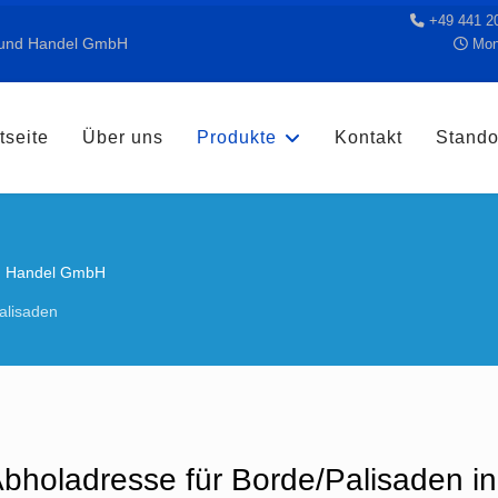
+49 441 2
n und Handel GmbH
Mont
tseite
Über uns
Produkte
Kontakt
Stando
nd Handel GmbH
alisaden
Abholadresse für Borde/Palisaden i